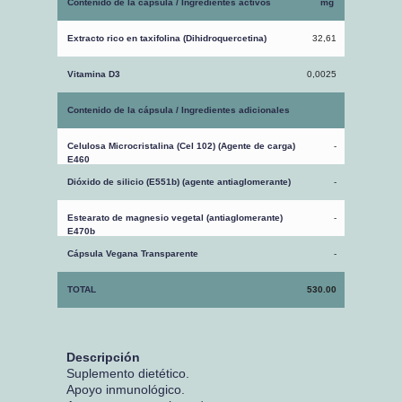
Contenido de la cápsula / Ingredientes activos
mg
Extracto rico en taxifolina (Dihidroquercetina)
32,61
Vitamina D3
0,0025
Contenido de la cápsula / Ingredientes adicionales
Celulosa Microcristalina (Cel 102) (Agente de carga)
-
E460
Dióxido de silicio (E551b) (agente antiaglomerante)
-
Estearato de magnesio vegetal (antiaglomerante)
-
E470b
Cápsula Vegana Transparente
-
TOTAL
530.00
Descripción
Suplemento dietético.
Apoyo inmunológico.