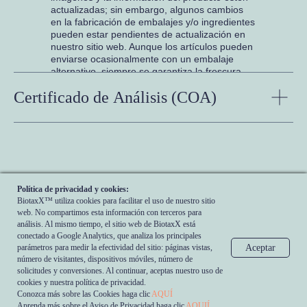
actualizadas; sin embargo, algunos cambios
en la fabricación de embalajes y/o ingredientes
pueden estar pendientes de actualización en
nuestro sitio web. Aunque los artículos pueden
enviarse ocasionalmente con un embalaje
alternativo, siempre se garantiza la frescura.
Recomendamos que lea las etiquetas,
Certificado de Análisis (COA)
advertencias e instrucciones en todos los
productos antes de usarlos.
Política de privacidad y cookies:
BiotaxX™ utiliza cookies para facilitar el uso de nuestro sitio
web. No compartimos esta información con terceros para
análisis. Al mismo tiempo, el sitio web de BiotaxX está
conectado a Google Analytics, que analiza los principales
parámetros para medir la efectividad del sitio: páginas vistas,
Aceptar
número de visitantes, dispositivos móviles, número de
solicitudes y conversiones. Al continuar, aceptas nuestro uso de
GRNTLL - Health Commodities, LDA
Política de Cookies
cookies y nuestra política de privacidad.
BIPROTAX GROUP © 2026
Aviso de Privacidad
Conozca más sobre las Cookies haga clic
AQUÍ
Aprenda más sobre el Aviso de Privacidad haga clic
AQUIÍ